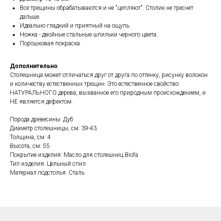
Все трещины обрабатываются и не "цепляют". Столик не треснет
дальше.
Идеально гладкий и приятный на ощупь.
Ножка - двойные стальные шпильки черного цвета.
Порошковая покраска.
Дополнительно
Столешница может отличаться друг от друга по оттенку, рисунку волокон
и количеству естественных трещин. Это естественное свойство
НАТУРАЛЬНОГО дерева, вызванное его природным происхождением, и
НЕ является дефектом.
Порода древесины: Дуб
Диаметр столешницы, см: 39-43
Толщина, см: 4
Высота, см: 55
Покрытие изделия: Масло для столешниц Biofa
Тип изделия: Цельный спил
Материал подстолья: Сталь