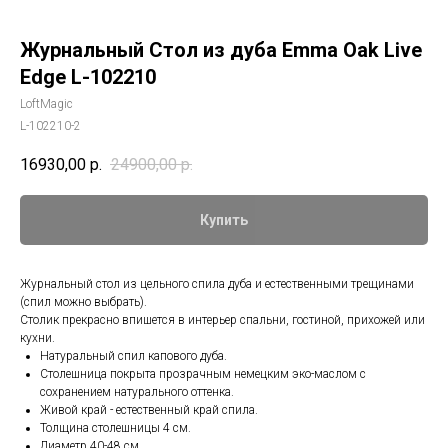
Журнальный Стол из дуба Emma Oak Live
Edge L-102210
LoftMagic
L-102210-2
16930,00
р.
24900,00
р.
Купить
Журнальный стол из цельного спила дуба и естественными трещинами
(спил можно выбрать).
Столик прекрасно впишется в интерьер спальни, гостиной, прихожей или
кухни.
Натуральный спил капового дуба.
Столешница покрыта прозрачным немецким эко-маслом с
сохранением натурального оттенка.
Живой край - естественный край спила.
Толщина столешницы 4 см.
Диаметр 40-48 см.