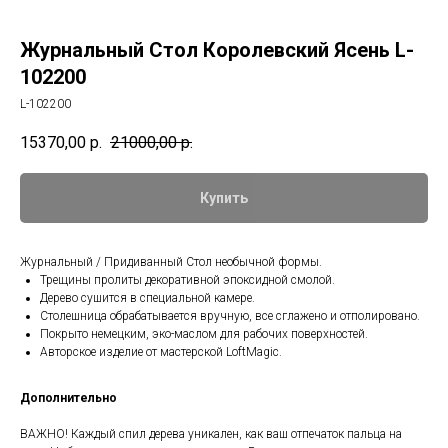
Журнальный Стол Королевский Ясень L-
102200
L-102200
15370,00
р.
21000,00
р.
Купить
Журнальный / Придиванный Стол необычной формы.
Трещины пролиты декоративной эпоксидной смолой.
Дерево сушится в специальной камере.
Столешница обрабатывается вручную, все сглажено и отполировано.
Покрыто немецким, эко-маслом для рабочих поверхностей.
Авторское изделие от мастерской LoftMagic.
Дополнительно
ВАЖНО! Каждый спил дерева уникален, как ваш отпечаток пальца на