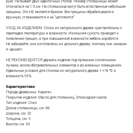
руке. Не бывает двух идентичных столов. Размер столешницы может
отличаться на 1-3 см. На столешнице могут быть естественные небольшие
трещины. Это НЕ является браком. Все трещины обрабатываются
вручную, сглаживаются и не "цепляются".
УХОД ЗА ИЗДЕЛИЕМ: Столы из натурального дерева чувствительны к
перепадам температуры и влажности. Излишняя сухость приводит к
появлению трещин, а при повышенной влажности мебель коробится.
Не забывайте, они изготовлены из цельного дерева, поэтому они «живые»
и «дышат».
НЕ РЕКОМЕНДУЕТСЯ держать изделие под прямыми солнечными
лучами, возле обогревательных элементов и во влажных помещениях.
Идеальные условия для столика из натурального дерева: t +18 ℃ и
влажность 55%.
Характеристики:
Порода древесины: Карагач
Покрытие изделия: Масло для столешниц, Эпоксидная смола
Тип изделия: Спил
Длина столешницы, см: 69
Ширина, см: 32
Толщина, см: 5
Высота, см: 54