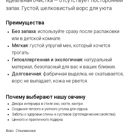
идеальная очистка — отсутствует посторонний
запах. Густой, шелковистый ворс для уюта.
Преимущества
Без запаха:
используйте сразу после распаковки
или в детской комнате.
Мягкая:
густой упругий мех, который хочется
трогать.
Гипоаллергенная и экологичная:
натуральный
материал, безопасный для вас и ваших близких.
Долговечная:
фабричная выделка, не скатывается,
ворс не выпадает, кожа не рвется.
Почему выбирают нашу овчину
Декора интерьера в стиле эко, хюгге, кантри.
Создания теплого и уютного уголка для отдыха.
Заботы о здоровье спины и суставов (ортопедические свойства).
Ценного и практичного подарка.
Ворс: Стриженная