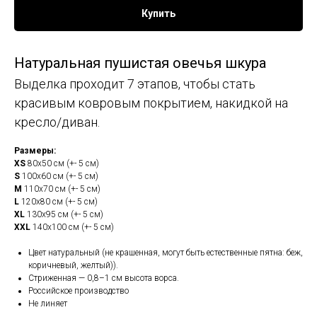
Купить
Натуральная пушистая овечья шкура
Выделка проходит 7 этапов, чтобы стать
красивым ковровым покрытием, накидкой на
кресло/диван.
Размеры:
XS
80х50 см (+- 5 см)
S
100х60 см (+- 5 см)
M
110х70 см (+- 5 см)
L
120х80 см (+- 5 см)
XL
130х95 см (+- 5 см)
XXL
140х100 см (+- 5 см)
Цвет натуральный (не крашенная, могут быть естественные пятна: беж,
коричневый, желтый)).
Стриженная — 0,8–1 см высота ворса.
Российское производство
Не линяет