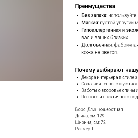
Преимущества
Без запаха:
используйте 
Мягкая:
густой упругий 
Гипоаллергенная и экол
вас и ваших близких.
Долговечная:
фабричная
кожа не рвется.
Почему выбирают нашу
Декора интерьера в стиле эк
Создания теплого и уютног
Заботы о здоровье спины и
Ценного и практичного под
Ворс: Длинношерстная
Длина, см: 129
Ширина, см: 72
Размер: L