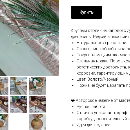
Купить
Круглый столик из капового д
древесины. Редкий и высокий
Натуральное дерево - спил
Столешница обрабатываетс
Покрыт немецким эко-масл
Стальная ножка. Порошков
эстетических достоинств, 
коррозии, гарантирующим 
Цвет: Золото/Чёрный
Ножка не будет царапать п
❤️ Авторское изделие от маст
Ручная работа
Отлично упакован: в крафт
коробку, дополнительный к
Идея для подарка