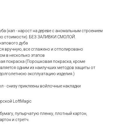
уба (кап - нарост на дереве с аномальным строением
 по стоимости). БЕЗ ЗАЛИВКИ СМОЛОЙ.
 капового дуба
я вручную, все сглажено и отполировано
ом в несколько этапов
ая покраска (Порошковая покраска, кроме
является одним из наилучших методов защиты от
долголетнюю эксплуатацию изделия.)
ол - снизу приклеены войлочные накладки
ерской LoftMagic
 бумагу, пупырчатую пленку, плотный картон,
артон и стретч.