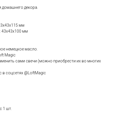
и домашнего декора.
43х43х115 мм
 43х43х100 мм
ное немецкое масло.
ft Magic
аменить сами свечи (можно приобрести их во многих
ас в соцсетях @LoftMagic
 1 шт.