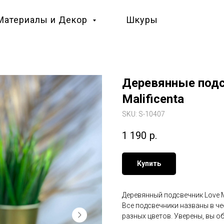
Материалы и Декор
Шкуры
Деревянные подс
Malificenta
SKU:
S-10407
1 190
р.
Купить
Деревянный подсвечник Love Ma
Все подсвечники названы в че
разных цветов. Уверены, вы о